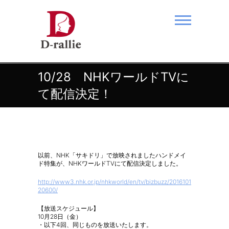
Skip
to
content
あなたの夢をおつなぎします。
10/28 NHKワールドTVに
て配信決定！
以前、NHK「サキドリ」で放映されましたハンドメイ
ド特集が、NHKワールドTVにて配信決定しました。
http://www3.nhk.or.jp/nhkworld/en/tv/bizbuzz/2016101
20600/
【放送スケジュール】
10月28日（金）
・以下4回、同じものを放送いたします。