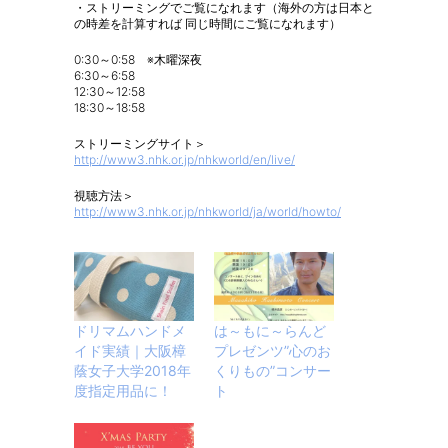
・ストリーミングでご覧になれます（海外の方は日本と
の時差を計算すれば 同じ時間にご覧になれます）
0:30～0:58 ※木曜深夜
6:30～6:58
12:30～12:58
18:30～18:58
ストリーミングサイト＞
http://www3.nhk.or.jp/nhkworld/en/live/
視聴方法＞
http://www3.nhk.or.jp/nhkworld/ja/world/howto/
ドリマムハンドメ
は～もに～らんど
イド実績｜大阪樟
プレゼンツ”心のお
蔭女子大学2018年
くりもの”コンサー
度指定用品に！
ト