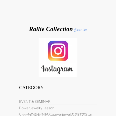
Rallie Collection
@nrallie
CATEGORY
EVENT＆SEMINAR
PowerJewelryLesson
いわ子の幸せを呼ぶpowerjewelの選び方Stor