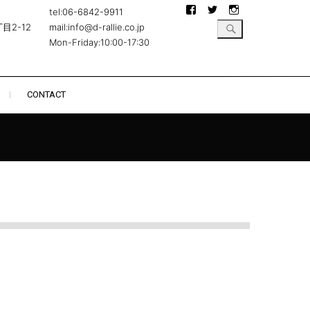
Facebook
Twitter
Instagram
tel:06-6842-9911
目2-12
mail:info@d-rallie.co.jp
Mon-Friday:10:00-17:30
CONTACT