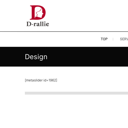
Skip
to
あなたの夢をおつなぎします。
smile for family
content
TOP
SERV
Design
[metaslider id=1962]