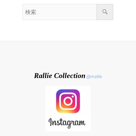
検
索…
Rallie Collection
@nrallie