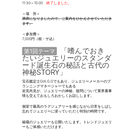
11:30～15:00
終了しました。
＜場 所＞
満席になりましたので、ご案内をひかえさせていただき
ます。
＜参加費＞
7,000円（税・サ込）
「嗜んでおき
第1回テーマ
たいジュエリーのスタンダ
ード誕生石の秘話と古代の
神秘STORY」
宝石鑑定士GIA.G.Gでもあり、ジュエリーメーカーのプ
ランニングマネージャーでもある
岩見尚見が、ジュエリーの神秘、疑問について業界裏事
情も交えておもしろおかしくお話しします。
個室で最高のラグジュアリーを感じながら日常をしばし
忘れてジュエリーに浸っていただく特別の時間です。
秘蔵のジュエリーも公開いたします。トレンドジュエリ
ーもご体感いただけます。