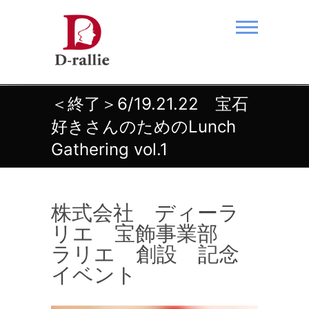
Skip
to
content
あなたの夢をおつなぎします。
＜終了＞6/19.21.22 宝石
好きさんのためのLunch
Gathering vol.1
株式会社 ディーラ
リエ 宝飾事業部
ラリエ 創設 記念
イベント