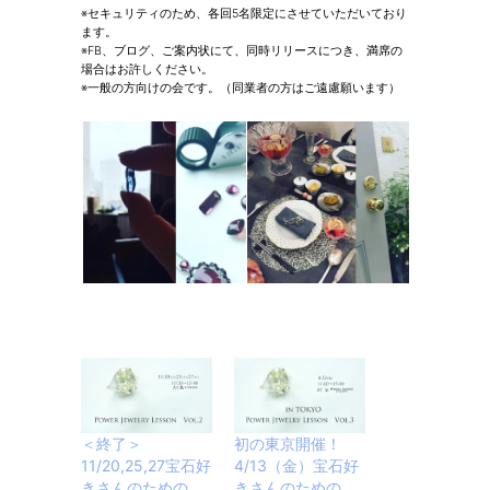
※セキュリティのため、各回5名限定にさせていただいており
ます。
※FB、ブログ、ご案内状にて、同時リリースにつき、満席の
場合はお許しください。
※一般の方向けの会です。（同業者の方はご遠慮願います）
＜終了＞
初の東京開催！
11/20,25,27宝石好
4/13（金）宝石好
きさんのための
きさんのための