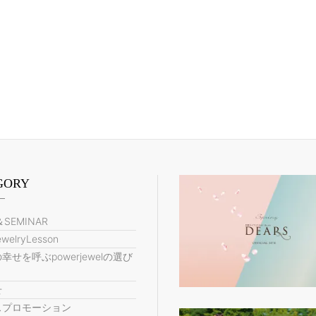
GORY
＆SEMINAR
welryLesson
幸せを呼ぶpowerjewelの選び
せ
スプロモーション