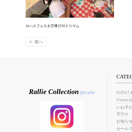
ロハスフェスタ万博2016ドリマム
← 前へ
CATE
Rallie Collection
@nrallie
EVENT
PowerJe
いわ子の
方Stor
お知ら
セール