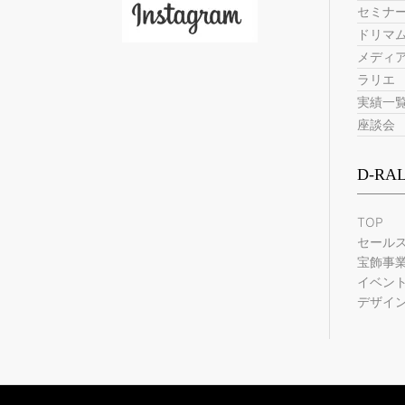
セミナ
ドリマ
メディ
ラリエ
実績一
座談会
D-RA
TOP
セール
宝飾事
イベン
デザイ