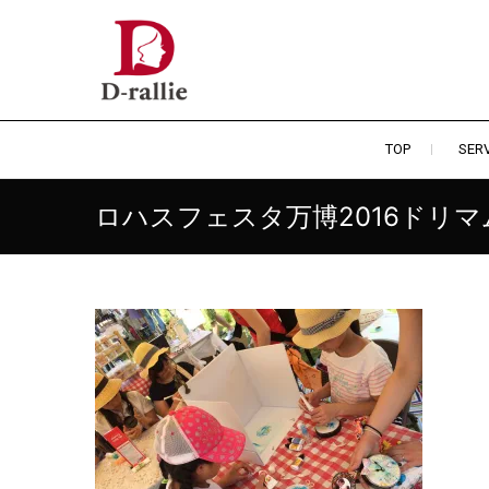
Skip
to
あなたの夢をおつなぎします。
smile for family
content
TOP
SERV
ロハスフェスタ万博2016ドリマ