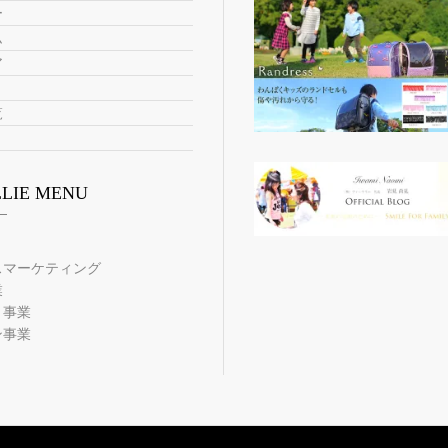
ー
ム
ア
覧
LLIE MENU
スマーケティング
業
ト事業
ン事業