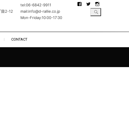
Facebook
Twitter
Instagram
tel:06-6842-9911
目2-12
mail:info@d-rallie.co.jp
Mon-Friday:10:00-17:30
CONTACT