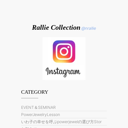
Rallie Collection
@nrallie
CATEGORY
EVENT＆SEMINAR
PowerJewelryLesson
いわ子の幸せを呼ぶpowerjewelの選び方Stor