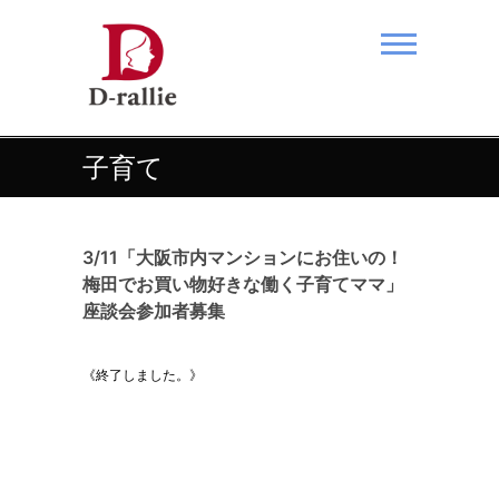
Skip
to
content
あなたの夢をおつなぎします。
子育て
3/11「大阪市内マンションにお住いの！
梅田でお買い物好きな働く子育てママ」
座談会参加者募集
《終了しました。》