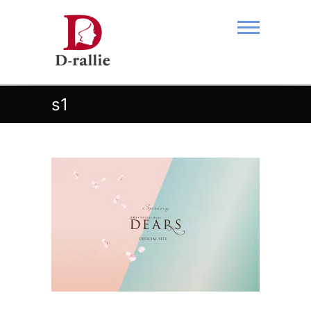
Skip
to
content
あなたの夢をおつなぎします。
s1