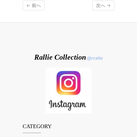
← 前へ
次へ →
Rallie Collection
@nrallie
CATEGORY