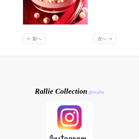
← 前へ
次へ →
Rallie Collection
@nrallie