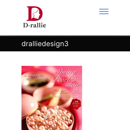
Skip
to
content
あなたの夢をおつなぎします。
dralliedesign3