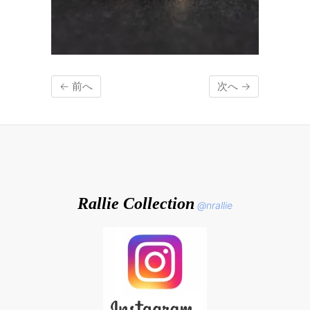
← 前へ
次へ →
Rallie Collection
@nrallie