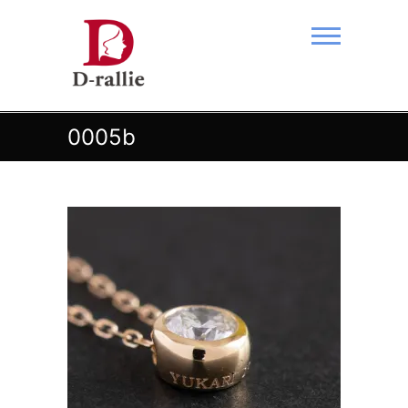
Skip
to
content
あなたの夢をおつなぎします。
0005b